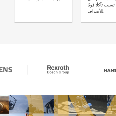
سبب تآكلًا قويًا
للأصداف.