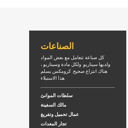
الصناعات
كل صناعة تتعامل مع بعض المواد
ولديها سيناريو. ولكل مادة وسيناريو ،
الكوك
خردة
هناك انتزاع صحيح. كرومكس يسلم
هذا الاستيلاء.
يتطلب التعامل مع خام
ربما تكون خردة الحديد
الحديد متطلبات إضافية
هي أصعب المواد في
على قوة ومدة عمر
التعامل معها لأن الخردة
سلطات الموانئ
الخطافات. كرومكس
تأتي في جميع الأحجام
مالك السفينة
لديها مقابض إضافية
والأشكال وليست هي
للخدمة الشاقة مصممة
نفسها أبدًا. توفر
عمال تحميل وتفريغ
خصيصًا للتعامل مع
كرومكس مسكات قوية
تجار المعدات
المواد الصلبة والكاشطة.
للغاية مع أوزان ميتة