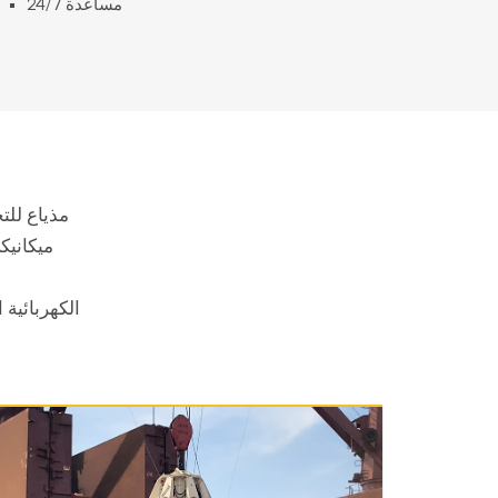
24/7 مساعدة
(RC) مذياع
(MC) ميك
(EH) الكهربا