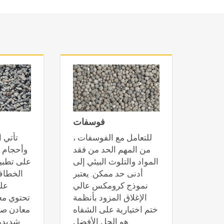
معادن
فوسفات
لكلنكر
للتعامل مع الفوسفات ،
تأتي 
ة على
من المهم الحد من فقد
وأحجام م
 حياة
المواد والتلوث البيئي إلى
على تطبيق
رومكس
أدنى حد ممكن. يعتبر
الخطاف
ضافية
نموذج كرومكس عالي
عل
مصممة
الإغلاق المزود بأنظمة
تحتوي مع
مل مع
ختم اختيارية على الشفاه
معادن صلب
هو الحل الأفضل.
شديدة 