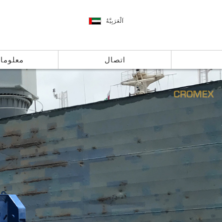
اَلْعَرَبِيَّةُ
اتصال
معلوما