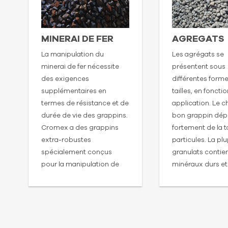
MINERAI DE FER
AGREGATS
La manipulation du
Les agrégats se
minerai de fer nécessite
présentent sous
des exigences
différentes forme
supplémentaires en
tailles, en foncti
termes de résistance et de
application. Le c
durée de vie des grappins.
bon grappin dé
Cromex a des grappins
fortement de la ta
extra-robustes
particules. La pl
spécialement conçus
granulats contie
pour la manipulation de
minéraux durs et
matériaux durs et abrasifs.
donc très abrasif
peut provoquer u
usure des pièces