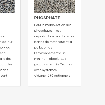
PHOSPHATE
CLI
Pour la manipulation des
La man
phosphates, il est
impose
s et
important de maintenir les
supplé
on de leur
pertes de matériaux et la
résista
hoix du
pollution de
vie de
pend
l'environnement à un
a des 
ille des
minimum absolu. Les
robust
upart des
grappins fermés Cromex
conçus
nt des
avec systèmes
manipu
 sont
d'étanchéité optionnels
matéria
s, ce qui
sur les lèvres sont la
ne forte
meilleure solution.
.