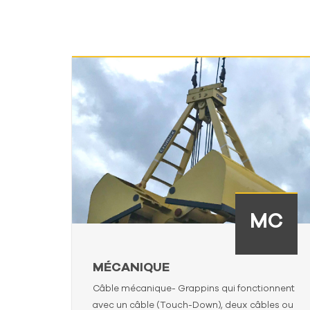
C
MC
MÉCANIQUE
et,
Câble mécanique- Grappins qui fonctionnent
avire.
avec un câble (Touch-Down), deux câbles ou